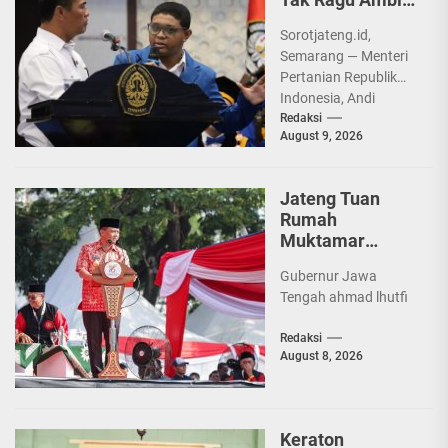
Tindakan,
Sorotjateng.id,
Menteri
Semarang — Menteri
Pertanian
Pertanian Republik
Amran Sulaiman
Indonesia, Andi
Kobarkan
Amran Sulaiman,
Redaksi
Semangat
August 9, 2026
membakar semangat
Diponegoro
juang 5.155
Muda
mahasiswa baru
Jateng Tuan
Universitas
Rumah
Diponegoro (UNDIP).
Muktamar
Di...
Tapak Suci,
Gubernur Jawa
Ahmad Luthfi
Tengah ahmad lhutfi
Dorong Pencak
Silat Jadi
Redaksi
Penguat
August 8, 2026
Persatuan
Bangsa
Keraton