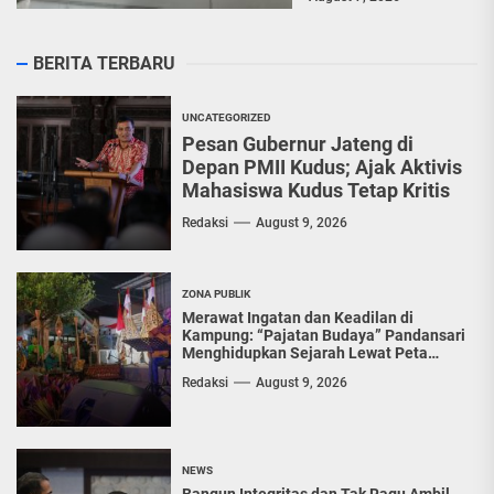
Kabupaten
Grobogan. Kali ini,
seorang bapak nekat
BERITA TERBARU
menyetubuhi anak
kandungnya sendiri....
UNCATEGORIZED
Pesan Gubernur Jateng di
Depan PMII Kudus; Ajak Aktivis
Mahasiswa Kudus Tetap Kritis
Redaksi
August 9, 2026
ZONA PUBLIK
Merawat Ingatan dan Keadilan di
Kampung: “Pajatan Budaya” Pandansari
Menghidupkan Sejarah Lewat Peta
Kuno
Redaksi
August 9, 2026
NEWS