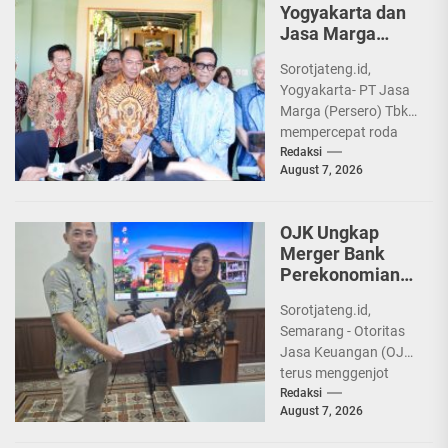
Yogyakarta dan
Jasa Marga
Bahas Tol di
Sorotjateng.id,
Akses Bokoharjo
Yogyakarta- PT Jasa
Marga (Persero) Tbk
mempercepat roda
investasi infrastruktur
Redaksi
August 7, 2026
di wilayah Provinsi
Daerah Istimewa
Yogyakarta (DIY).
OJK Ungkap
Melalui sinergi...
Merger Bank
Perekonomian
Rakyat (BPR) di
Sorotjateng.id,
Provinsi Jawa
Semarang - Otoritas
Tengah
Jasa Keuangan (OJK)
terus menggenjot
strategi konsolidasi di
Redaksi
August 7, 2026
sektor industri
keuangan non-bank