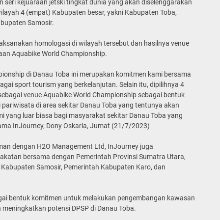
eri kejuaraan jetski tingkat dunia yang akan diselenggarakan
wilayah 4 (empat) Kabupaten besar, yakni Kabupaten Toba,
abupaten Samosir.
elaksanakan homologasi di wilayah tersebut dan hasilnya venue
araan Aquabike World Championship.
ionship di Danau Toba ini merupakan komitmen kami bersama
i sport tourism yang berkelanjutan. Selain itu, dipilihnya 4
sebagai venue Aquabike World Championship sebagai bentuk
pariwisata di area sekitar Danau Toba yang tentunya akan
yang luar biasa bagi masyarakat sekitar Danau Toba yang
r Utama InJourney, Dony Oskaria, Jumat (21/7/2023)
man dengan H2O Management Ltd, InJourney juga
katan bersama dengan Pemerintah Provinsi Sumatra Utara,
 Kabupaten Samosir, Pemerintah Kabupaten Karo, dan
agai bentuk komitmen untuk melakukan pengembangan kawasan
 meningkatkan potensi DPSP di Danau Toba.