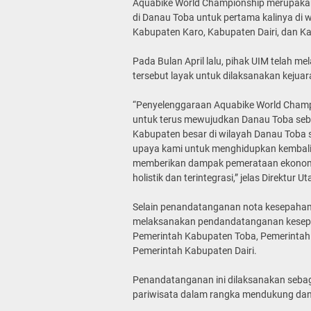
Aquabike World Championship merupakan s
di Danau Toba untuk pertama kalinya di 
Kabupaten Karo, Kabupaten Dairi, dan K
Pada Bulan April lalu, pihak UIM telah m
tersebut layak untuk dilaksanakan keju
“Penyelenggaraan Aquabike World Champ
untuk terus mewujudkan Danau Toba sebaga
Kabupaten besar di wilayah Danau Toba 
upaya kami untuk menghidupkan kembali 
memberikan dampak pemerataan ekonomi 
holistik dan terintegrasi,” jelas Direktu
Selain penandatanganan nota kesepaha
melaksanakan pendandatanganan kesepa
Pemerintah Kabupaten Toba, Pemerintah
Pemerintah Kabupaten Dairi.
Penandatanganan ini dilaksanakan seb
pariwisata dalam rangka mendukung dan