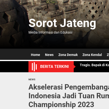
Skip
to
the
Sorot Jateng
content
Semarang Jateng F
Media Informasi dan Edukasi
OJK Ungkap Merger
Dicari Karena Hila
Home
News
Zona Demak
Zona Kendal
Z
Tragis. Bapak di 
BERITA TERKINI
Jateng Pastika P
Semarang Jateng F
NEWS
Akselerasi Pengembanga
OJK Ungkap Merger
Indonesia Jadi Tuan Ru
Dicari Karena Hila
Championship 2023