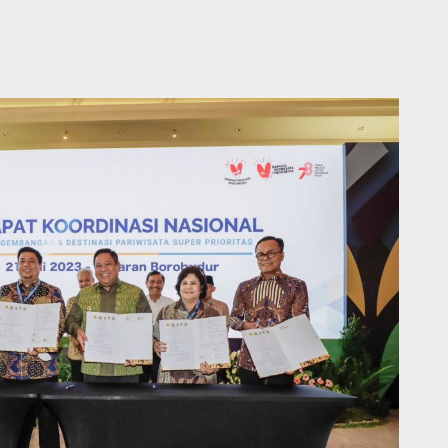
Kabupaten Grobogan Nekat Setubuhi Anak Kandung
agelaran MTQ Jawa Tengah Berikan Banyak Terobosan
ajar 2026 jadi mesin penggerak UMKM halal, BI bidik ekonomi Syariah