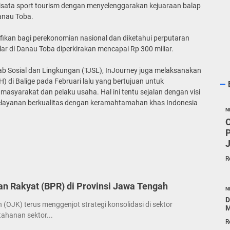
wisata sport tourism dengan menyelenggarakan kejuaraan balap
anau Toba.
fikan bagi perekonomian nasional dan diketahui perputaran
lar di Danau Toba diperkirakan mencapai Rp 300 miliar.
ab Sosial dan Lingkungan (TJSL), InJourney juga melaksanakan
) di Balige pada Februari lalu yang bertujuan untuk
masyarakat dan pelaku usaha. Hal ini tentu sejalan dengan visi
elayanan berkualitas dengan keramahtamahan khas Indonesia
N
P
R
 Rakyat (BPR) di Provinsi Jawa Tengah
N
D
 (OJK) terus menggenjot strategi konsolidasi di sektor
M
ahanan sektor...
R