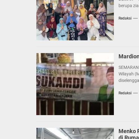
berupa zi
Redaksi
Mardion
SEMARANG 
Wilayah (M
diselengga
Redaksi
Menko P
di Rum