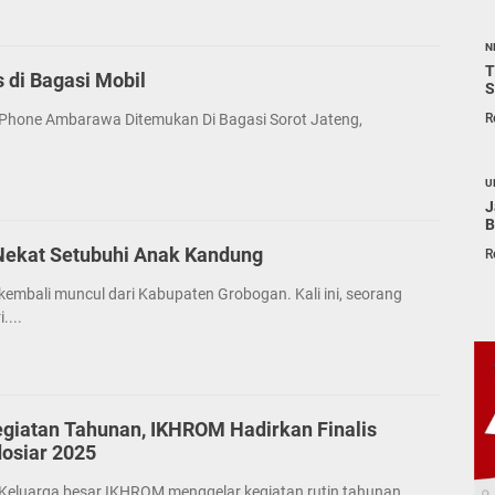
N
T
 di Bagasi Mobil
S
R
l Phone Ambarawa Ditemukan Di Bagasi Sorot Jateng,
U
J
B
 Nekat Setubuhi Anak Kandung
R
embali muncul dari Kabupaten Grobogan. Kali ini, seorang
....
egiatan Tahunan, IKHROM Hadirkan Finalis
dosiar 2025
eluarga besar IKHROM menggelar kegiatan rutin tahunan