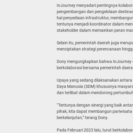
InJourney menyadari pentingnya kolabor
pengembangan dan pengelolaan destinasi
hal penyediaan infrastruktur, membangun 
tentunya menjadi koordinator dalam men
stakeholder dalam memainkan peran mas
Selain itu, pemerintah daerah juga meru
menciptakan strategi perencanaan hing
Dony mengungkapkan bahwa InJourney se
berkolaborasi bersama pemerintah daera
Upaya yang sedang dilaksanakan antara 
Daya Manusia (SDM) khususnya masyaraka
dan terlibat dalam mendorong pertumbuha
“Tentunya dengan sinergi yang baik ant
pihak, kita dapat membangun pariwisata d
berkelanjutan,” terang Dony.
Pada Februari 2023 lalu, turut berkola