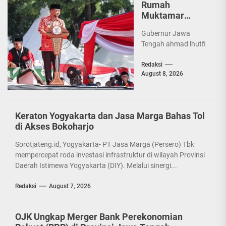
Rumah
Muktamar
Tapak Suci,
Gubernur Jawa
Ahmad Luthfi
Tengah ahmad lhutfi
Dorong Pencak
Silat Jadi
Redaksi
Penguat
August 8, 2026
Persatuan
Bangsa
Keraton Yogyakarta dan Jasa Marga Bahas Tol
di Akses Bokoharjo
Sorotjateng.id, Yogyakarta- PT Jasa Marga (Persero) Tbk
mempercepat roda investasi infrastruktur di wilayah Provinsi
Daerah Istimewa Yogyakarta (DIY). Melalui sinergi...
Redaksi
August 7, 2026
OJK Ungkap Merger Bank Perekonomian