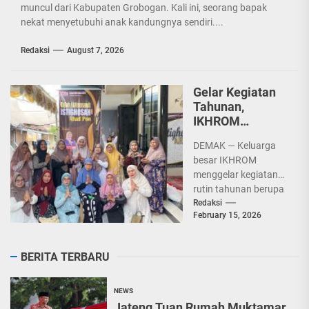
muncul dari Kabupaten Grobogan. Kali ini, seorang bapak
nekat menyetubuhi anak kandungnya sendiri....
Redaksi
August 7, 2026
Gelar Kegiatan
Tahunan,
IKHROM
Hadirkan Finalis
DEMAK — Keluarga
AKSI Indosiar
besar IKHROM
2025
menggelar kegiatan
rutin tahunan berupa
ziarah dan kirim do'a
Redaksi
February 15, 2026
ke makam almarhum
KH Muchtarom dan...
BERITA TERBARU
NEWS
Jateng Tuan Rumah Muktamar