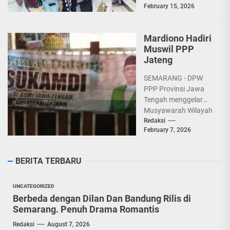
February 15, 2026
ke makam almarhum
KH Muchtarom dan...
Mardiono Hadiri
Muswil PPP
Jateng
SEMARANG - DPW
PPP Provinsi Jawa
Tengah menggelar
Musyawarah Wilayah
(Muswil), Sabtu
Redaksi
February 7, 2026
(7/2/2026) di Hotel
Patra Semarang yang
diselenggarakan
BERITA TERBARU
oleh...
UNCATEGORIZED
Berbeda dengan Dilan Dan Bandung Rilis di
Semarang. Penuh Drama Romantis
Redaksi
August 7, 2026