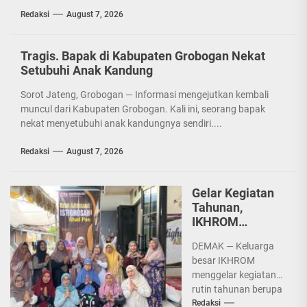
Redaksi
August 7, 2026
Tragis. Bapak di Kabupaten Grobogan Nekat
Setubuhi Anak Kandung
Sorot Jateng, Grobogan — Informasi mengejutkan kembali
muncul dari Kabupaten Grobogan. Kali ini, seorang bapak
nekat menyetubuhi anak kandungnya sendiri....
Redaksi
August 7, 2026
Gelar Kegiatan
Tahunan,
IKHROM
Hadirkan Finalis
DEMAK — Keluarga
AKSI Indosiar
besar IKHROM
2025
menggelar kegiatan
rutin tahunan berupa
ziarah dan kirim do'a
Redaksi