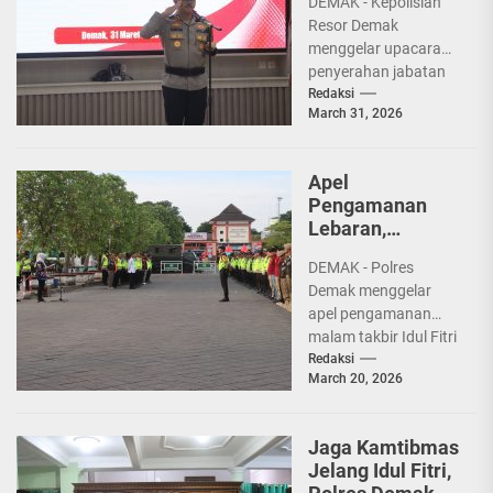
DEMAK - Kepolisian
Resor Demak
menggelar upacara
penyerahan jabatan
Kapolsek Guntur yang
Redaksi
March 31, 2026
sebelumnya dijabat
Kompol Muhammad
Idzhar di Aula
Apel
Wicaksana...
Pengamanan
Lebaran,
Forkopimda
DEMAK - Polres
Demak
Demak menggelar
Tegaskan
apel pengamanan
Larangan Sound
malam takbir Idul Fitri
Horeg
1447 Hijriah di Alun-
Redaksi
March 20, 2026
alun Demak, Jumat
(20/3/2026) sore.
Apel...
Jaga Kamtibmas
Jelang Idul Fitri,