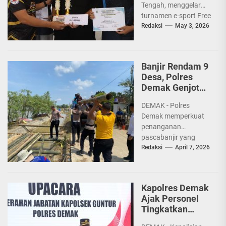
Tengah, menggelar
turnamen e-sport Free
Fire bertajuk Kapolres
Redaksi
May 3, 2026
Demak Cup 2026
sebagai upaya
membina...
Banjir Rendam 9
Desa, Polres
Demak Genjot
Penanganan
DEMAK - Polres
Pascabencana
Demak memperkuat
penanganan
pascabanjir yang
dipicu jebolnya
Redaksi
April 7, 2026
tanggul Sungai
Tuntang pada Jumat
(3/4) sekitar pukul
Kapolres Demak
08.00 WIB....
Ajak Personel
Tingkatkan
Disiplin