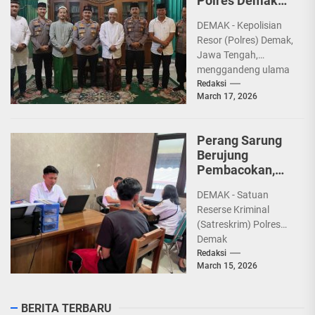
Polres Demak
Gandeng MUI
DEMAK - Kepolisian
dan PCNU
Resor (Polres) Demak,
Jawa Tengah,
menggandeng ulama
dan tokoh
Redaksi
March 17, 2026
masyarakat untuk
menjaga situasi
Kamtibmas tetap
Perang Sarung
aman dan...
Berujung
Pembacokan,
Tiga Remaja
DEMAK - Satuan
Diamankan
Reserse Kriminal
Polisi
(Satreskrim) Polres
Demak
mengamankan tiga
Redaksi
March 15, 2026
remaja yang diduga
terlibat dalam kasus
kekerasan
BERITA TERBARU
menggunakan