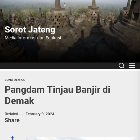
Skip
to
the
content
Sorot Jateng
Media Informasi dan Edukasi
ZONA DEMAK
Pangdam Tinjau Banjir di
Demak
Redaksi
February 9, 2024
Share