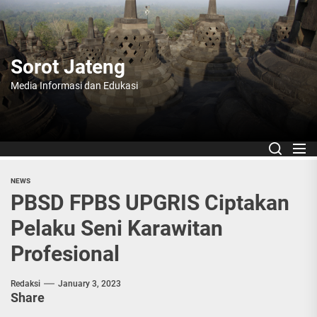
Skip
to
the
content
Sorot Jateng
Media Informasi dan Edukasi
NEWS
PBSD FPBS UPGRIS Ciptakan
Pelaku Seni Karawitan
Profesional
Redaksi
January 3, 2023
Share