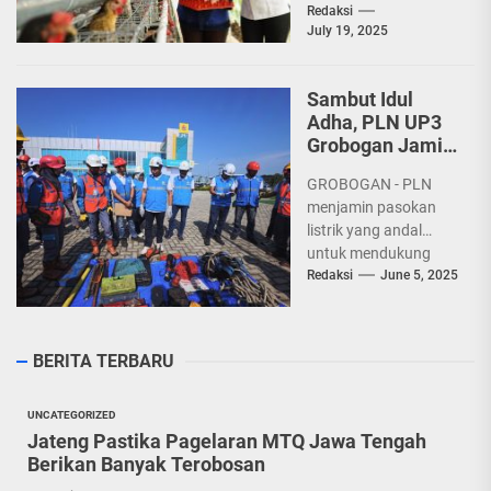
Kecamatan Getasan,
Redaksi
July 19, 2025
Kabupaten
Semarang. Melalui
program
Sambut Idul
pemberdayaan yang
Adha, PLN UP3
berfokus pada
Grobogan Jamin
ketahanan...
Keandalan
GROBOGAN - PLN
Pasokan Listrik
menjamin pasokan
listrik yang andal
untuk mendukung
pelaksanaan Hari
Redaksi
June 5, 2025
Raya Idul Adha
1446H, PLN UP3
Grobogan
BERITA TERBARU
mengadakan...
UNCATEGORIZED
Jateng Pastika Pagelaran MTQ Jawa Tengah
Berikan Banyak Terobosan