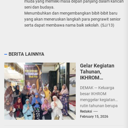
muda yang memiliki masa depan panjang dalam kancah
seni dan budaya.
Menumbuhkan dan mengembangkan bibit-bibit baru
yang akan meneruskan langkah para pengrawit senior
serta dapat membawa nama baik sekolah. (SJ/13)
BERITA LAINNYA
Gelar Kegiatan
Tahunan,
IKHROM
Hadirkan Finalis
DEMAK — Keluarga
AKSI Indosiar
besar IKHROM
2025
menggelar kegiatan
rutin tahunan berupa
ziarah dan kirim do'a
Redaksi
February 15, 2026
ke makam almarhum
KH Muchtarom dan...