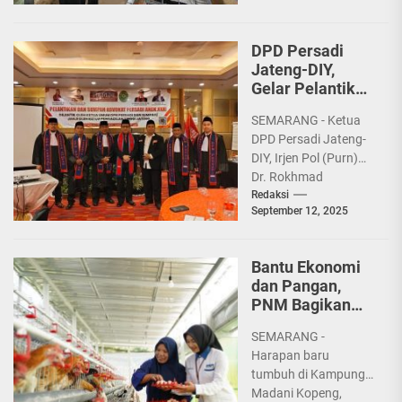
Republik Indonesia,
Zulkifli Hasan, dengan
DPD Persadi
mendatangi lokasi...
Jateng-DIY,
Gelar Pelantikan
dan Sumpah
SEMARANG - Ketua
Advokat
DPD Persadi Jateng-
DIY, Irjen Pol (Purn)
Dr. Rokhmad
Sunanto, MM, MH,
Redaksi
September 12, 2025
CRM yang mewakili
Ketua Umum
Dewan...
Bantu Ekonomi
dan Pangan,
PNM Bagikan
240 Ekor Ayam
SEMARANG -
Harapan baru
tumbuh di Kampung
Madani Kopeng,