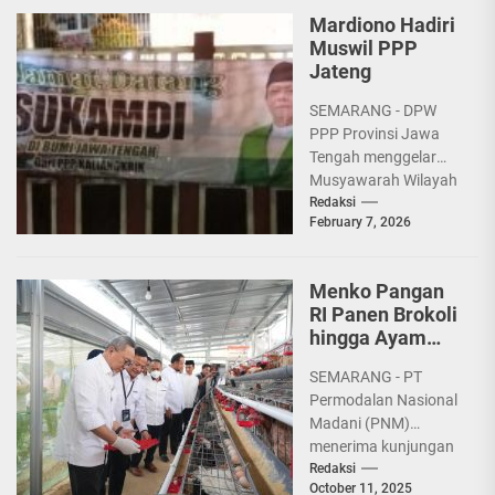
Mardiono Hadiri
Muswil PPP
Jateng
SEMARANG - DPW
PPP Provinsi Jawa
Tengah menggelar
Musyawarah Wilayah
(Muswil), Sabtu
Redaksi
February 7, 2026
(7/2/2026) di Hotel
Patra Semarang yang
diselenggarakan
Menko Pangan
oleh...
RI Panen Brokoli
hingga Ayam
Petelur di
SEMARANG - PT
Rumah Pangan
Permodalan Nasional
PNM
Madani (PNM)
menerima kunjungan
Menteri Koordinator
Redaksi
October 11, 2025
Bidang Pangan