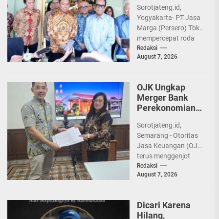
Bahas Tol di
Sorotjateng.id,
Akses Bokoharjo
Yogyakarta- PT Jasa
Marga (Persero) Tbk
mempercepat roda
investasi infrastruktur
Redaksi
August 7, 2026
di wilayah Provinsi
Daerah Istimewa
Yogyakarta (DIY).
OJK Ungkap
Melalui sinergi...
Merger Bank
Perekonomian
Rakyat (BPR) di
Sorotjateng.id,
Provinsi Jawa
Semarang - Otoritas
Tengah
Jasa Keuangan (OJK)
terus menggenjot
strategi konsolidasi di
Redaksi
August 7, 2026
sektor industri
keuangan non-bank
demi mendongkrak
Dicari Karena
ketahanan sektor...
Hilang,