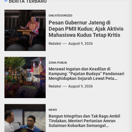
BERITA TERBARU
menyetubuhi anak
kandungnya sendiri....
UNCATEGORIZED
Pesan Gubernur Jateng di
Depan PMII Kudus; Ajak Aktivis
Mahasiswa Kudus Tetap Kritis
Redaksi
August 9, 2026
ZONA PUBLIK
Merawat Ingatan dan Keadilan di
Kampung: “Pajatan Budaya” Pandansari
Menghidupkan Sejarah Lewat Peta
Kuno
Redaksi
August 9, 2026
NEWS
Bangun Integritas dan Tak Ragu Ambil
Tindakan, Menteri Pertanian Amran
Sulaiman Kobarkan Semangat
Diponegoro Muda