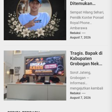
Ditemukan
Tewas di Bagasi
Sempat Hilang Sehari,
Mobil
Pemilik Konter Ponsel
Royal Phone
Ambarawa
Ditemukan Di Bagasi
Redaksi
August 7, 2026
Sorot Jateng,
Grobogan — Teka-teki
hilangnya pemilik
Tragis. Bapak di
konter...
Kabupaten
Grobogan Nekat
Setubuhi Anak
Sorot Jateng,
Kandung
Grobogan —
Informasi
mengejutkan kembali
muncul dari
Redaksi
August 7, 2026
Kabupaten
Grobogan. Kali ini,
seorang bapak nekat