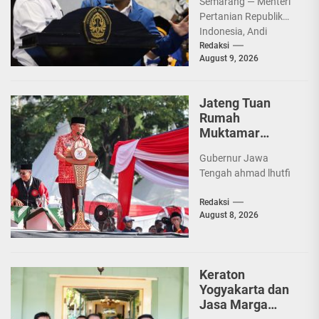
Semarang — Menteri
Pertanian
Pertanian Republik
Amran Sulaiman
Indonesia, Andi
Kobarkan
Amran Sulaiman,
Redaksi
Semangat
August 9, 2026
membakar semangat
Diponegoro
juang 5.155
Muda
mahasiswa baru
Jateng Tuan
Universitas
Rumah
Diponegoro (UNDIP).
Muktamar
Di...
Tapak Suci,
Gubernur Jawa
Ahmad Luthfi
Tengah ahmad lhutfi
Dorong Pencak
Silat Jadi
Redaksi
Penguat
August 8, 2026
Persatuan
Bangsa
Keraton
Yogyakarta dan
Jasa Marga