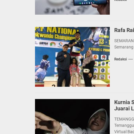
Rafa Ra
SEMARANG 
Semarang b
Redaksi
Kurnia 
Juarai 
TEMANGGUN
Temanggun
Virtual Bac