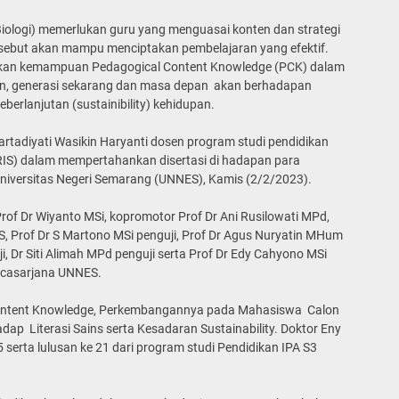
ologi) memerlukan guru yang menguasai konten dan strategi
sebut akan mampu menciptakan pembelajaran yang efektif.
rikan kemampuan Pedagogical Content Knowledge (PCK) dalam
 lain, generasi sekarang dan masa depan akan berhadapan
erlanjutan (sustainibility) kehidupan.
Hartadiyati Wasikin Haryanti dosen program studi pendidikan
RIS) dalam mempertahankan disertasi di hadapan para
Universitas Negeri Semarang (UNNES), Kamis (2/2/2023).
rof Dr Wiyanto MSi, kopromotor Prof Dr Ani Rusilowati MPd,
S, Prof Dr S Martono MSi penguji, Prof Dr Agus Nuryatin MHum
ji, Dr Siti Alimah MPd penguji serta Prof Dr Edy Cahyono MSi
ascasarjana UNNES.
 Content Knowledge, Perkembangannya pada Mahasiswa Calon
dap Literasi Sains serta Kesadaran Sustainability. Doktor Eny
serta lulusan ke 21 dari program studi Pendidikan IPA S3