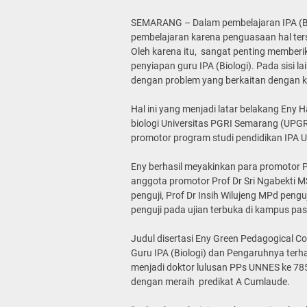
SEMARANG – Dalam pembelajaran IPA (Bi
pembelajaran karena penguasaan hal ter
Oleh karena itu, sangat penting membe
penyiapan guru IPA (Biologi). Pada sisi
dengan problem yang berkaitan dengan keb
Hal ini yang menjadi latar belakang Eny 
biologi Universitas PGRI Semarang (UPG
promotor program studi pendidikan IPA 
Eny berhasil meyakinkan para promotor P
anggota promotor Prof Dr Sri Ngabekti M
penguji, Prof Dr Insih Wilujeng MPd pengu
penguji pada ujian terbuka di kampus p
Judul disertasi Eny Green Pedagogical
Guru IPA (Biologi) dan Pengaruhnya terha
menjadi doktor lulusan PPs UNNES ke 785 
dengan meraih predikat A Cumlaude.