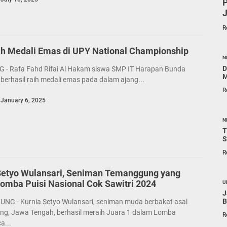
P
R
ih Medali Emas di UPY National Championship
N
D
- Rafa Fahd Rifai Al Hakam siswa SMP IT Harapan Bunda
M
erhasil raih medali emas pada dalam ajang...
R
January 6, 2025
N
T
S
R
Setyo Wulansari, Seniman Temanggung yang
Lomba Puisi Nasional Cok Sawitri 2024
U
J
B
G - Kurnia Setyo Wulansari, seniman muda berbakat asal
g, Jawa Tengah, berhasil meraih Juara 1 dalam Lomba
R
a...