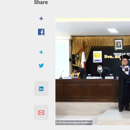
Share
Tragis. Bapak di 
Jateng Pastika P
Semarang Jateng F