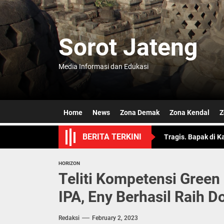
Skip
to
the
Sorot Jateng
content
Semarang Jateng F
Media Informasi dan Edukasi
OJK Ungkap Merger
Dicari Karena Hila
Home
News
Zona Demak
Zona Kendal
Z
Tragis. Bapak di 
BERITA TERKINI
Jateng Pastika P
Semarang Jateng F
HORIZON
Teliti Kompetensi Gree
OJK Ungkap Merger
IPA, Eny Berhasil Raih D
Dicari Karena Hila
Redaksi
February 2, 2023