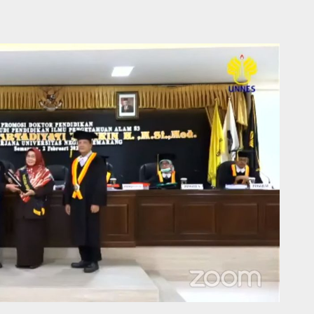
Kabupaten Grobogan Nekat Setubuhi Anak Kandung
agelaran MTQ Jawa Tengah Berikan Banyak Terobosan
ajar 2026 jadi mesin penggerak UMKM halal, BI bidik ekonomi Syariah