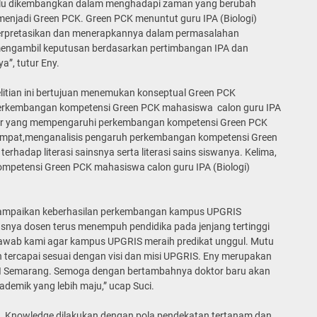
perlu dikembangkan dalam menghadapi zaman yang berubah
enjadi Green PCK. Green PCK menuntut guru IPA (Biologi)
terpretasikan dan menerapkannya dalam permasalahan
k mengambil keputusan berdasarkan pertimbangan IPA dan
ya”, tutur Eny.
itian ini bertujuan menemukan konseptual Green PCK
perkembangan kompetensi Green PCK mahasiswa calon guru IPA
aktor yang mempengaruhi perkembangan kompetensi Green PCK
eempat,menganalisis pengaruh perkembangan kompetensi Green
rhadap literasi sainsnya serta literasi sains siswanya. Kelima,
mpetensi Green PCK mahasiswa calon guru IPA (Biologi)
nyampaikan keberhasilan perkembangan kampus UPGRIS
nya dosen terus menempuh pendidika pada jenjang tertinggi
g jawab kami agar kampus UPGRIS meraih predikat unggul. Mutu
 tercapai sesuai dengan visi dan misi UPGRIS. Eny merupakan
GRI Semarang. Semoga dengan bertambahnya doktor baru akan
demik yang lebih maju,” ucap Suci.
 Knowledge dilakukan dengan pola pendekatan tertanam dan