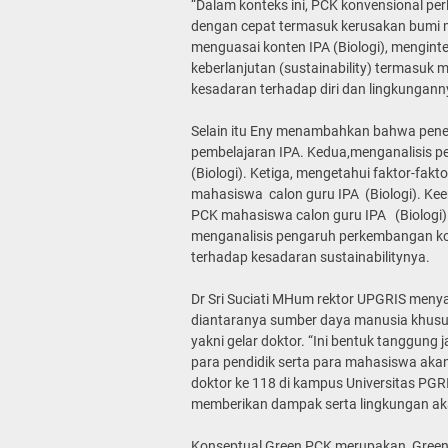
“Dalam konteks ini, PCK konvensional 
dengan cepat termasuk kerusakan bumi m
menguasai konten IPA (Biologi), mengin
keberlanjutan (sustainability) termasu
kesadaran terhadap diri dan lingkungann
Selain itu Eny menambahkan bahwa penel
pembelajaran IPA. Kedua,menganalisis 
(Biologi). Ketiga, mengetahui faktor-f
mahasiswa calon guru IPA (Biologi). K
PCK mahasiswa calon guru IPA (Biologi) te
menganalisis pengaruh perkembangan ko
terhadap kesadaran sustainabilitynya.
Dr Sri Suciati MHum rektor UPGRIS me
diantaranya sumber daya manusia khusus
yakni gelar doktor. “Ini bentuk tanggun
para pendidik serta para mahasiswa akan
doktor ke 118 di kampus Universitas P
memberikan dampak serta lingkungan aka
Konseptual Green PCK merupakan Green