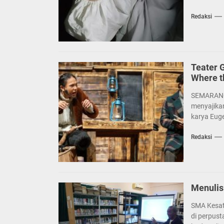
Redaksi
Teater 
Where t
SEMARANG 
menyajika
karya Euge
Redaksi
Menulis
SMA Kesat
di perpus