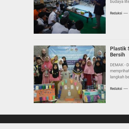
budaya lite
Redaksi
Plastik
Bersih
DEMAK - D
memprihat
langkah b
Redaksi
Copyright © 2026
Sorot Jateng.
All rights reserved.