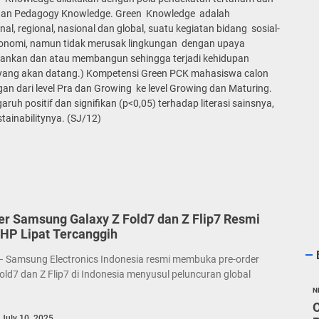
 dan Pedagogy Knowledge. Green Knowledge adalah
 regional, nasional dan global, suatu kegiatan bidang sosial-
onomi, namun tidak merusak lingkungan dengan upaya
ankan dan atau membangun sehingga terjadi kehidupan
yang akan datang.) Kompetensi Green PCK mahasiswa calon
an dari level Pra dan Growing ke level Growing dan Maturing.
uh positif dan signifikan (p<0,05) terhadap literasi sainsnya,
tainabilitynya. (SJ/12)
er Samsung Galaxy Z Fold7 dan Z Flip7 Resmi
 HP Lipat Tercanggih
 Samsung Electronics Indonesia resmi membuka pre-order
old7 dan Z Flip7 di Indonesia menyusul peluncuran global
N
July 10, 2025