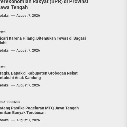
erekonomian Rakyat (BPR) di Provinsi
Jawa Tengah
edaksi
August 7, 2026
EWS
icari Karena Hilang, Ditemukan Tewas di Bagasi
obil
edaksi
August 7, 2026
EWS
ragis. Bapak di Kabupaten Grobogan Nekat
etubuhi Anak Kandung
edaksi
August 7, 2026
NCATEGORIZED
ateng Pastika Pagelaran MTQ Jawa Tengah
erikan Banyak Terobosan
edaksi
August 7, 2026