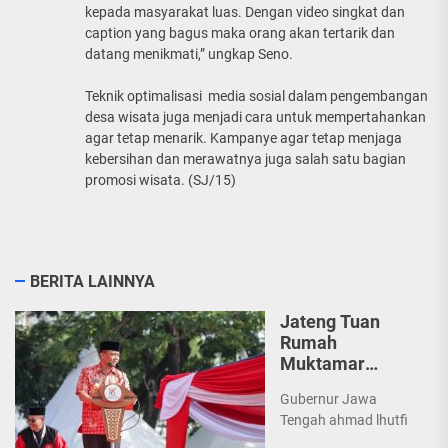
kepada masyarakat luas. Dengan video singkat dan
caption yang bagus maka orang akan tertarik dan
datang menikmati,” ungkap Seno.
Teknik optimalisasi media sosial dalam pengembangan
desa wisata juga menjadi cara untuk mempertahankan
agar tetap menarik. Kampanye agar tetap menjaga
kebersihan dan merawatnya juga salah satu bagian
promosi wisata. (SJ/15)
BERITA LAINNYA
Jateng Tuan
Rumah
Muktamar
Tapak Suci,
Gubernur Jawa
Ahmad Luthfi
Tengah ahmad lhutfi
Dorong Pencak
Silat Jadi