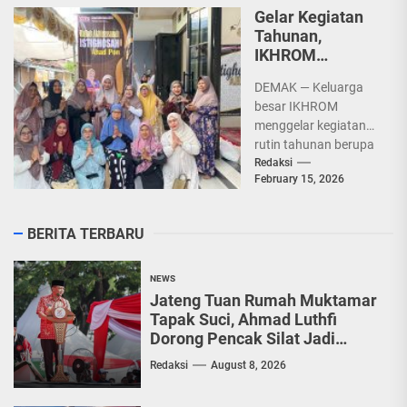
Gelar Kegiatan
Tahunan,
IKHROM
Hadirkan Finalis
DEMAK — Keluarga
AKSI Indosiar
besar IKHROM
2025
menggelar kegiatan
rutin tahunan berupa
ziarah dan kirim do'a
Redaksi
February 15, 2026
ke makam almarhum
KH Muchtarom dan...
BERITA TERBARU
NEWS
Jateng Tuan Rumah Muktamar
Tapak Suci, Ahmad Luthfi
Dorong Pencak Silat Jadi
Penguat Persatuan Bangsa
Redaksi
August 8, 2026