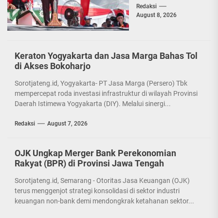
Redaksi
Penguat
August 8, 2026
Persatuan
Bangsa
Keraton Yogyakarta dan Jasa Marga Bahas Tol
di Akses Bokoharjo
Sorotjateng.id, Yogyakarta- PT Jasa Marga (Persero) Tbk
mempercepat roda investasi infrastruktur di wilayah Provinsi
Daerah Istimewa Yogyakarta (DIY). Melalui sinergi...
Redaksi
August 7, 2026
OJK Ungkap Merger Bank Perekonomian
Rakyat (BPR) di Provinsi Jawa Tengah
Sorotjateng.id, Semarang - Otoritas Jasa Keuangan (OJK)
terus menggenjot strategi konsolidasi di sektor industri
keuangan non-bank demi mendongkrak ketahanan sektor...