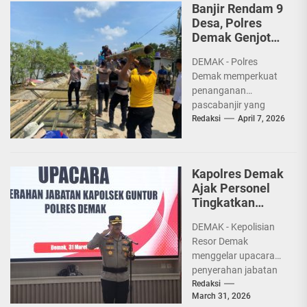
Banjir Rendam 9
Desa, Polres
Demak Genjot
Penanganan
DEMAK - Polres
Pascabencana
Demak memperkuat
penanganan
pascabanjir yang
dipicu jebolnya
Redaksi
April 7, 2026
tanggul Sungai
Tuntang pada Jumat
(3/4) sekitar pukul
Kapolres Demak
08.00 WIB....
Ajak Personel
Tingkatkan
Disiplin
DEMAK - Kepolisian
Resor Demak
menggelar upacara
penyerahan jabatan
Kapolsek Guntur yang
Redaksi
March 31, 2026
sebelumnya dijabat