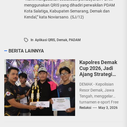
menggunakan QRIS yang dihadiri perwakilan PDAM
Kota Salatiga, Kabupaten Semarang, Demak dan
Kendal,” kata Noviarsano. (SJ/12)
In
Aplikasi QRIS
,
Demak
,
PADAM
BERITA LAINNYA
Kapolres Demak
Cup 2026, Jadi
Ajang Strategi
dan Sportivitas
DEMAK - Kepolisian
Pelajar
Resor Demak, Jawa
Tengah, menggelar
turnamen e-sport Free
Fire bertajuk Kapolres
Redaksi
May 3, 2026
Demak Cup 2026
sebagai upaya
membina...