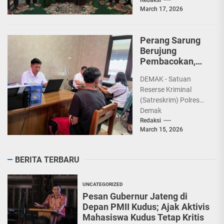
dan tokoh
March 17, 2026
masyarakat untuk
menjaga situasi
Kamtibmas tetap
Perang Sarung
aman dan...
Berujung
Pembacokan,
Tiga Remaja
DEMAK - Satuan
Diamankan
Reserse Kriminal
Polisi
(Satreskrim) Polres
Demak
mengamankan tiga
Redaksi
March 15, 2026
remaja yang diduga
terlibat dalam kasus
kekerasan
BERITA TERBARU
menggunakan
senjata tajam...
UNCATEGORIZED
Pesan Gubernur Jateng di
Depan PMII Kudus; Ajak Aktivis
Mahasiswa Kudus Tetap Kritis