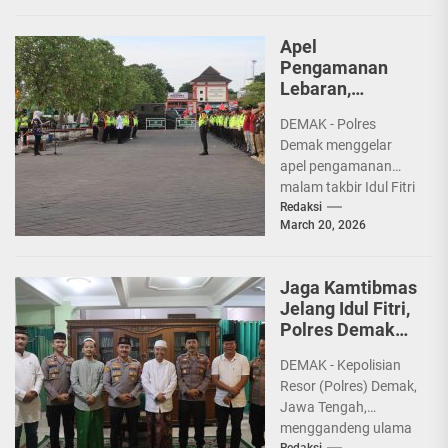
Kompol Muhammad
Idzhar di Aula
Apel
Wicaksana...
Pengamanan
Lebaran,
Forkopimda
DEMAK - Polres
Demak
Demak menggelar
Tegaskan
apel pengamanan
Larangan Sound
malam takbir Idul Fitri
Horeg
1447 Hijriah di Alun-
Redaksi
March 20, 2026
alun Demak, Jumat
(20/3/2026) sore.
Apel...
Jaga Kamtibmas
Jelang Idul Fitri,
Polres Demak
Gandeng MUI
DEMAK - Kepolisian
dan PCNU
Resor (Polres) Demak,
Jawa Tengah,
menggandeng ulama
Redaksi